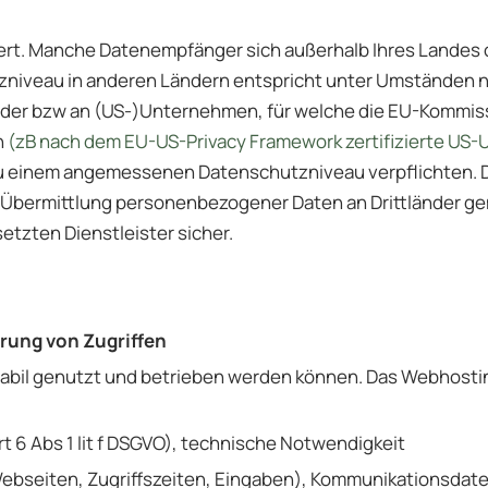
rt. Manche Datenempfänger sich außerhalb Ihres Landes o
veau in anderen Ländern entspricht unter Umständen nic
er bzw an (US-)Unternehmen, für welche die EU-Kommissi
n
(zB nach dem EU-US-Privacy Framework zertifizierte U
u einem angemessenen Datenschutzniveau verpflichten. D
e Übermittlung personenbezogener Daten an Drittländer 
etzten Dienstleister sicher.
ierung von Zugriffen
stabil genutzt und betrieben werden können. Das Webhostin
t 6 Abs 1 lit f DSGVO), technische Notwendigkeit
bseiten, Zugriffszeiten, Eingaben), Kommunikationsdaten