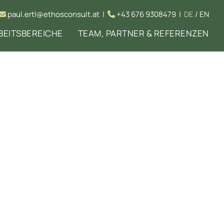
paul.ertl@ethosconsult.at
|
+43 676 9308479
|
DE
/
EN


BEITSBEREICHE
TEAM, PARTNER & REFERENZEN